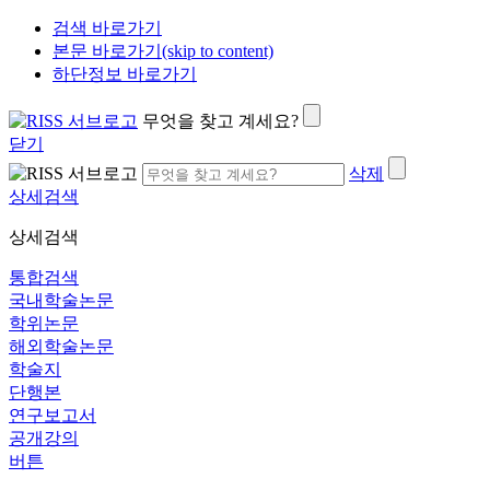
검색 바로가기
본문 바로가기(skip to content)
하단정보 바로가기
무엇을 찾고 계세요?
닫기
삭제
상세검색
상세검색
통합검색
국내학술논문
학위논문
해외학술논문
학술지
단행본
연구보고서
공개강의
버튼