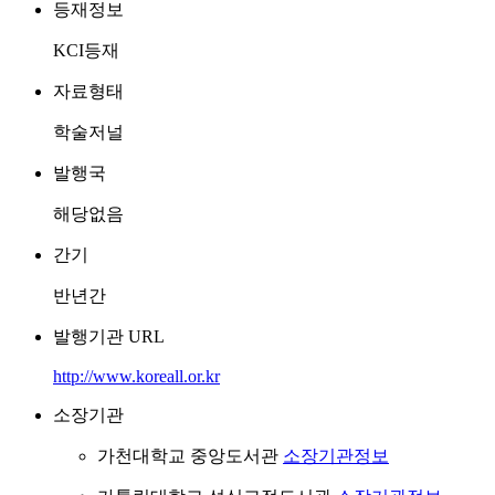
등재정보
KCI등재
자료형태
학술저널
발행국
해당없음
간기
반년간
발행기관 URL
http://www.koreall.or.kr
소장기관
가천대학교 중앙도서관
소장기관정보