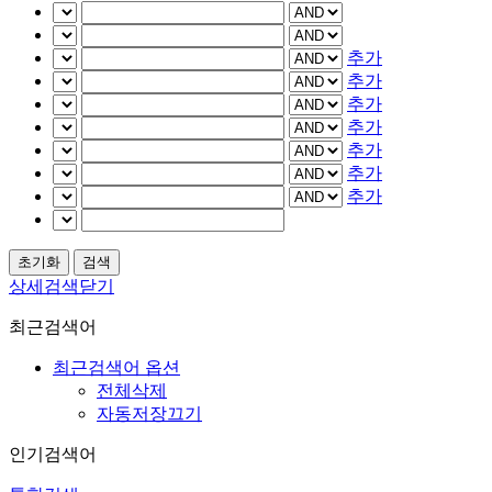
추가
추가
추가
추가
추가
추가
추가
상세검색닫기
최근검색어
최근검색어 옵션
전체삭제
자동저장끄기
인기검색어