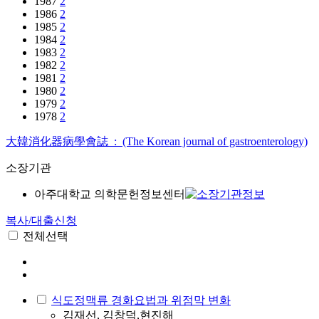
1987
2
1986
2
1985
2
1984
2
1983
2
1982
2
1981
2
1980
2
1979
2
1978
2
大韓消化器病學會誌 : (The Korean journal of gastroenterology)
소장기관
아주대학교 의학문헌정보센터
복사/대출신청
전체선택
식도정맥류 경화요법과 위점막 변화
김재선, 김창덕,현진해