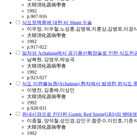
大韓消化器病學會
1992
p.907-916
식도정맥류에 대한 비 Shunt 수술
이우정, 이우철,노성훈,김명욱,지훈상,김병로,이경
大韓消化器病學會
1992
p.917-922
일차성 Achalasia에서 공기퐁선확장술로 인한 식도
남복현, 강영우,박승국
大韓消化器病學會
1992
p.923-927
식도 이완불능증(Achalasia) 환자에서 발생한 위식도 
이병찬, 김충배,이상인
大韓消化器病學會
1992
p.928-931
위내시경으로 진단된 Gastric Red Spots(GRS)의 병
이종철, 양석철,성인경,강인구,함준수,이민호,기춘
大韓消化器病學會
1992