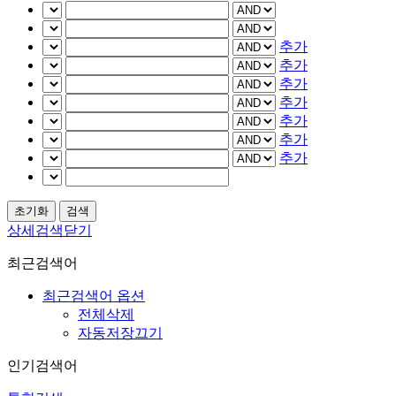
추가
추가
추가
추가
추가
추가
추가
상세검색닫기
최근검색어
최근검색어 옵션
전체삭제
자동저장끄기
인기검색어