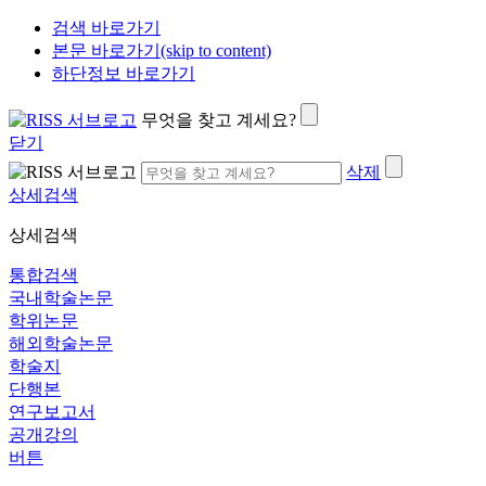
검색 바로가기
본문 바로가기(skip to content)
하단정보 바로가기
무엇을 찾고 계세요?
닫기
삭제
상세검색
상세검색
통합검색
국내학술논문
학위논문
해외학술논문
학술지
단행본
연구보고서
공개강의
버튼