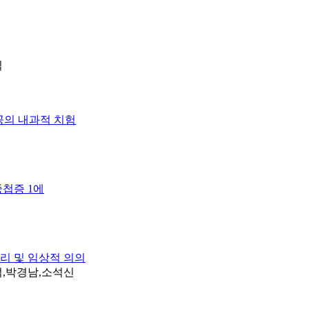
식
전공의 내과적 치험
중첩증 1에
태생리 및 임상적 의의
석,박경남,소석신