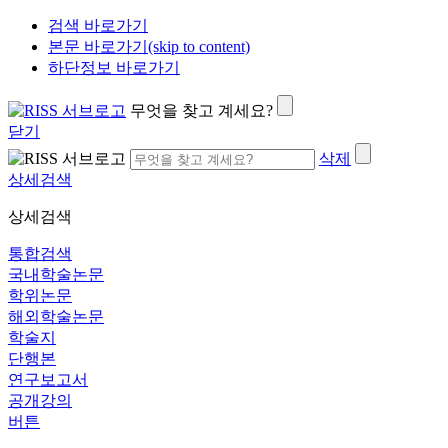
검색 바로가기
본문 바로가기(skip to content)
하단정보 바로가기
무엇을 찾고 계세요?
닫기
삭제
상세검색
상세검색
통합검색
국내학술논문
학위논문
해외학술논문
학술지
단행본
연구보고서
공개강의
버튼