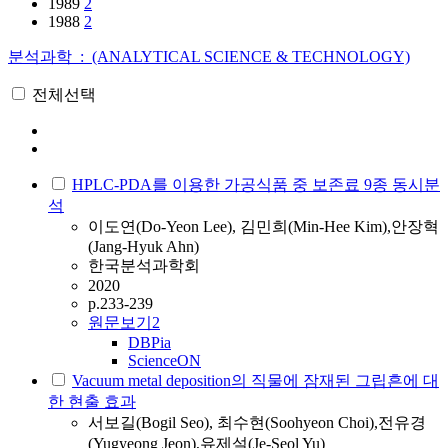
1989
2
1988
2
분석과학 : (ANALYTICAL SCIENCE & TECHNOLOGY)
전체선택
HPLC-PDA를 이용한 가공식품 중 보존료 9종 동시분
석
이도연(Do-Yeon Lee), 김민희(Min-Hee Kim),안장혁
(Jang-Hyuk Ahn)
한국분석과학회
2020
p.233-239
원문보기
2
DBPia
ScienceON
Vacuum metal deposition의 직물에 잠재된 그립흔에 대
한 현출 효과
서보길(Bogil Seo), 최수현(Soohyeon Choi),전유경
(Yugyeong Jeon),유제설(Je-Seol Yu)