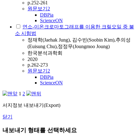
p.252-261
원문보기
2
DBPia
ScienceON
연소-이온크로마토그래프를 이용한 크릴오일 중 불
소 시험법
정재학(Jaehak Jung), 김수빈(Soobin Kim),추의성
(Euisung Chu),정정무(Joungmoo Joung)
한국분석과학회
2020
p.262-273
원문보기
2
DBPia
ScienceON
1
2
서지정보 내보내기(Export)
닫기
내보내기 형태를 선택하세요