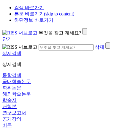
검색 바로가기
본문 바로가기(skip to content)
하단정보 바로가기
무엇을 찾고 계세요?
닫기
삭제
상세검색
상세검색
통합검색
국내학술논문
학위논문
해외학술논문
학술지
단행본
연구보고서
공개강의
버튼