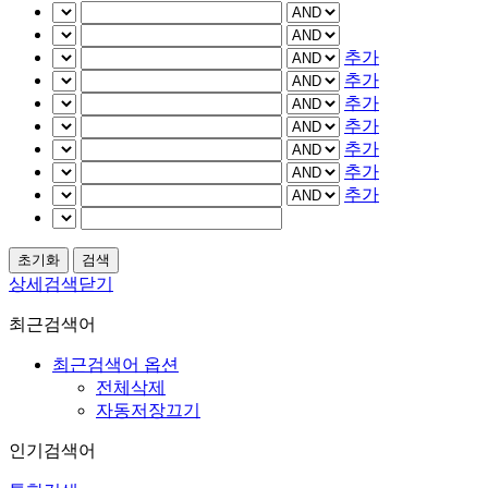
추가
추가
추가
추가
추가
추가
추가
상세검색닫기
최근검색어
최근검색어 옵션
전체삭제
자동저장끄기
인기검색어