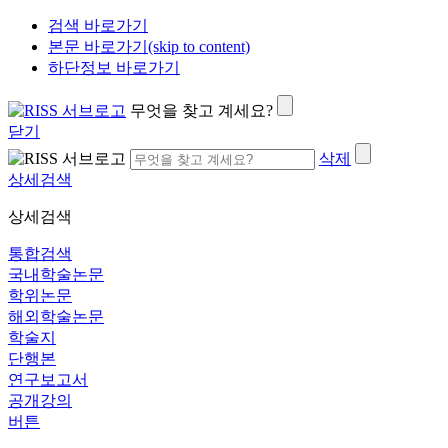
검색 바로가기
본문 바로가기(skip to content)
하단정보 바로가기
무엇을 찾고 계세요?
닫기
삭제
상세검색
상세검색
통합검색
국내학술논문
학위논문
해외학술논문
학술지
단행본
연구보고서
공개강의
버튼