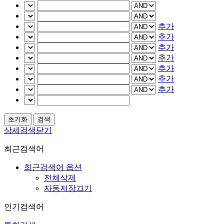
추가
추가
추가
추가
추가
추가
추가
상세검색닫기
최근검색어
최근검색어 옵션
전체삭제
자동저장끄기
인기검색어