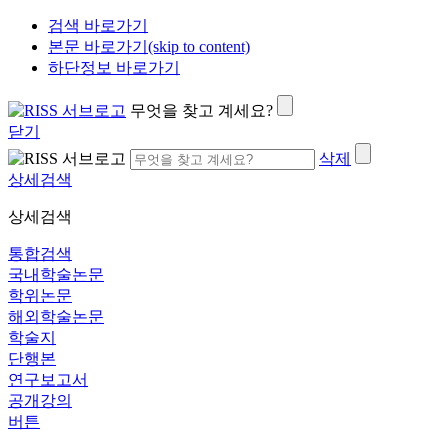
검색 바로가기
본문 바로가기(skip to content)
하단정보 바로가기
무엇을 찾고 계세요?
닫기
삭제
상세검색
상세검색
통합검색
국내학술논문
학위논문
해외학술논문
학술지
단행본
연구보고서
공개강의
버튼