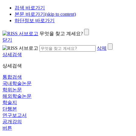
검색 바로가기
본문 바로가기(skip to content)
하단정보 바로가기
무엇을 찾고 계세요?
닫기
삭제
상세검색
상세검색
통합검색
국내학술논문
학위논문
해외학술논문
학술지
단행본
연구보고서
공개강의
버튼