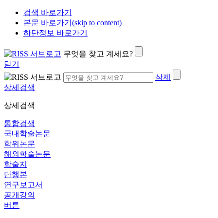
검색 바로가기
본문 바로가기(skip to content)
하단정보 바로가기
무엇을 찾고 계세요?
닫기
삭제
상세검색
상세검색
통합검색
국내학술논문
학위논문
해외학술논문
학술지
단행본
연구보고서
공개강의
버튼