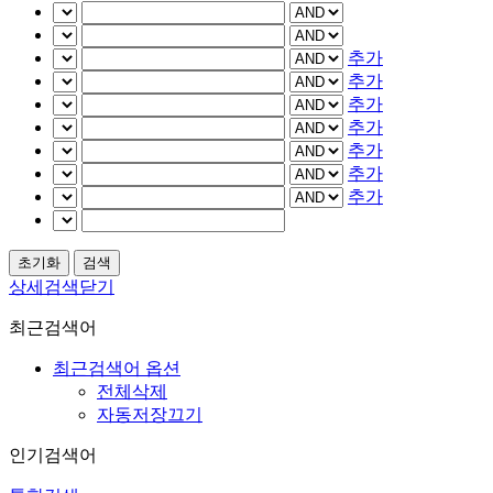
추가
추가
추가
추가
추가
추가
추가
상세검색닫기
최근검색어
최근검색어 옵션
전체삭제
자동저장끄기
인기검색어