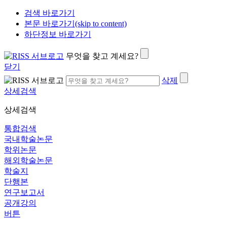
검색 바로가기
본문 바로가기(skip to content)
하단정보 바로가기
무엇을 찾고 계세요?
닫기
삭제
상세검색
상세검색
통합검색
국내학술논문
학위논문
해외학술논문
학술지
단행본
연구보고서
공개강의
버튼