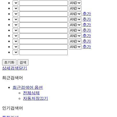
추가
추가
추가
추가
추가
추가
추가
상세검색닫기
최근검색어
최근검색어 옵션
전체삭제
자동저장끄기
인기검색어