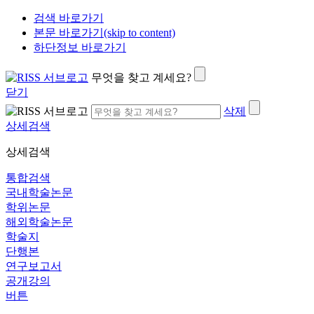
검색 바로가기
본문 바로가기(skip to content)
하단정보 바로가기
무엇을 찾고 계세요?
닫기
삭제
상세검색
상세검색
통합검색
국내학술논문
학위논문
해외학술논문
학술지
단행본
연구보고서
공개강의
버튼