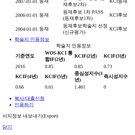
등재
KCI등재
2007-01-01
재후보2차)
등재후보 1차 PASS
등재
KCI후보
2006-01-01
(등재후보1차)
등재후보학술지 선정
등재
KCI후보
2004-01-01
(신규평가)
학술지 인용정보
학술지 인용정보
WOS-KCI 통
기준연도
KCIF(2년)
KCIF(3년)
합IF(2년)
2016
0.85
0.85
0.73
중심성지수(3
KCIF(4년)
KCIF(5년)
즉시성지수
년)
0.66
0.61
1.461
0
복사/대출신청
인용하기
서지정보 내보내기(Export)
닫기