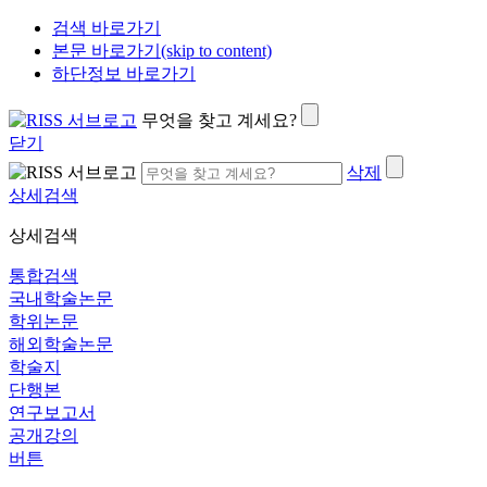
검색 바로가기
본문 바로가기(skip to content)
하단정보 바로가기
무엇을 찾고 계세요?
닫기
삭제
상세검색
상세검색
통합검색
국내학술논문
학위논문
해외학술논문
학술지
단행본
연구보고서
공개강의
버튼