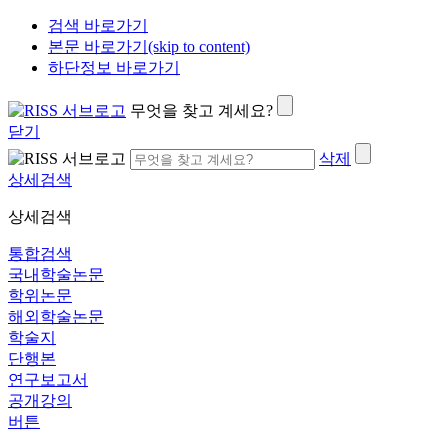
검색 바로가기
본문 바로가기(skip to content)
하단정보 바로가기
무엇을 찾고 계세요?
닫기
삭제
상세검색
상세검색
통합검색
국내학술논문
학위논문
해외학술논문
학술지
단행본
연구보고서
공개강의
버튼