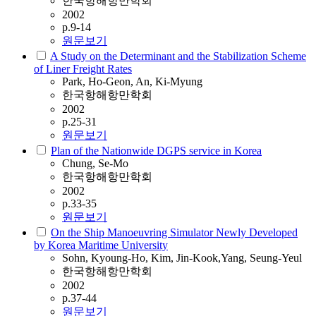
한국항해항만학회
2002
p.9-14
원문보기
A Study on the Determinant and the Stabilization Scheme
of Liner Freight Rates
Park, Ho-Geon, An, Ki-Myung
한국항해항만학회
2002
p.25-31
원문보기
Plan of the Nationwide DGPS service in Korea
Chung, Se-Mo
한국항해항만학회
2002
p.33-35
원문보기
On the Ship Manoeuvring Simulator Newly Developed
by Korea Maritime University
Sohn, Kyoung-Ho, Kim, Jin-Kook,Yang, Seung-Yeul
한국항해항만학회
2002
p.37-44
원문보기