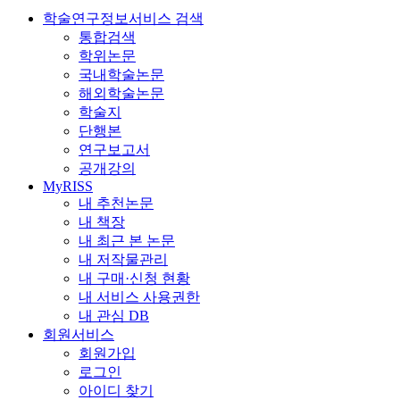
학술연구정보서비스 검색
통합검색
학위논문
국내학술논문
해외학술논문
학술지
단행본
연구보고서
공개강의
MyRISS
내 추천논문
내 책장
내 최근 본 논문
내 저작물관리
내 구매·신청 현황
내 서비스 사용권한
내 관심 DB
회원서비스
회원가입
로그인
아이디 찾기