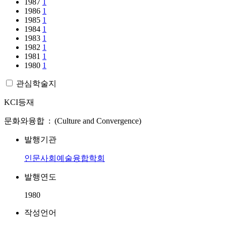
1987
1
1986
1
1985
1
1984
1
1983
1
1982
1
1981
1
1980
1
관심학술지
KCI등재
문화와융합 : (Culture and Convergence)
발행기관
인문사회예술융합학회
발행연도
1980
작성언어