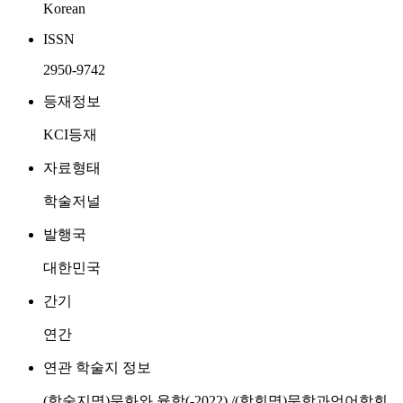
Korean
ISSN
2950-9742
등재정보
KCI등재
자료형태
학술저널
발행국
대한민국
간기
연간
연관 학술지 정보
(학술지명)문화와 융합(-2022) /(학회명)문학과언어학회