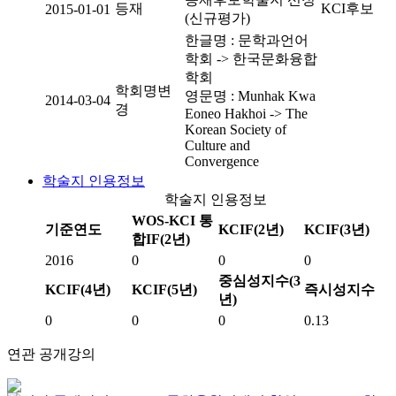
등재
KCI후보
2015-01-01
(신규평가)
한글명 : 문학과언어
학회 -> 한국문화융합
학회
학회명변
영문명 : Munhak Kwa
2014-03-04
경
Eoneo Hakhoi -> The
Korean Society of
Culture and
Convergence
학술지 인용정보
학술지 인용정보
WOS-KCI 통
기준연도
KCIF(2년)
KCIF(3년)
합IF(2년)
2016
0
0
0
중심성지수(3
KCIF(4년)
KCIF(5년)
즉시성지수
년)
0
0
0
0.13
연관 공개강의