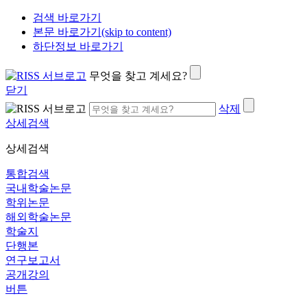
검색 바로가기
본문 바로가기(skip to content)
하단정보 바로가기
무엇을 찾고 계세요?
닫기
삭제
상세검색
상세검색
통합검색
국내학술논문
학위논문
해외학술논문
학술지
단행본
연구보고서
공개강의
버튼