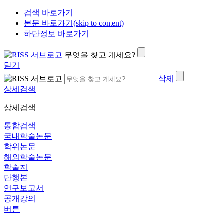
검색 바로가기
본문 바로가기(skip to content)
하단정보 바로가기
무엇을 찾고 계세요?
닫기
삭제
상세검색
상세검색
통합검색
국내학술논문
학위논문
해외학술논문
학술지
단행본
연구보고서
공개강의
버튼