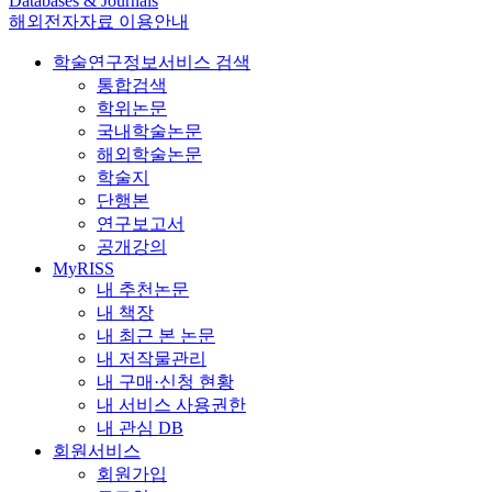
Databases & Journals
해외전자자료 이용안내
학술연구정보서비스 검색
통합검색
학위논문
국내학술논문
해외학술논문
학술지
단행본
연구보고서
공개강의
MyRISS
내 추천논문
내 책장
내 최근 본 논문
내 저작물관리
내 구매·신청 현황
내 서비스 사용권한
내 관심 DB
회원서비스
회원가입