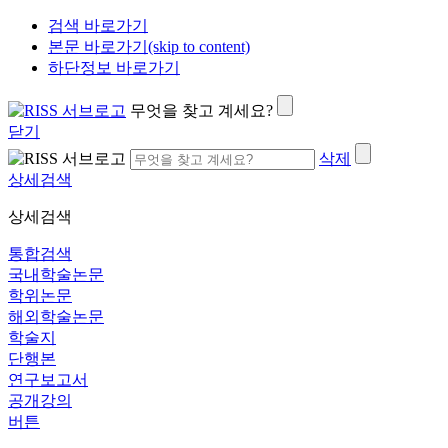
검색 바로가기
본문 바로가기(skip to content)
하단정보 바로가기
무엇을 찾고 계세요?
닫기
삭제
상세검색
상세검색
통합검색
국내학술논문
학위논문
해외학술논문
학술지
단행본
연구보고서
공개강의
버튼