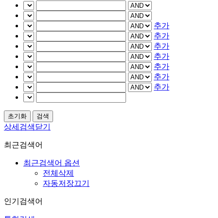
추가
추가
추가
추가
추가
추가
추가
상세검색닫기
최근검색어
최근검색어 옵션
전체삭제
자동저장끄기
인기검색어