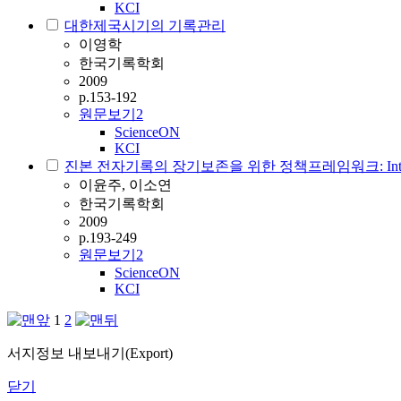
KCI
대한제국시기의 기록관리
이영학
한국기록학회
2009
p.153-192
원문보기
2
ScienceON
KCI
진본 전자기록의 장기보존을 위한 정책프레임워크: Int
이윤주, 이소연
한국기록학회
2009
p.193-249
원문보기
2
ScienceON
KCI
1
2
서지정보 내보내기(Export)
닫기