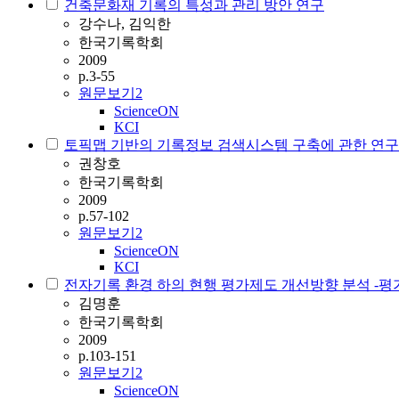
건축문화재 기록의 특성과 관리 방안 연구
강수나, 김익한
한국기록학회
2009
p.3-55
원문보기
2
ScienceON
KCI
토픽맵 기반의 기록정보 검색시스템 구축에 관한 연구
권창호
한국기록학회
2009
p.57-102
원문보기
2
ScienceON
KCI
전자기록 환경 하의 현행 평가제도 개선방향 분석 -평
김명훈
한국기록학회
2009
p.103-151
원문보기
2
ScienceON