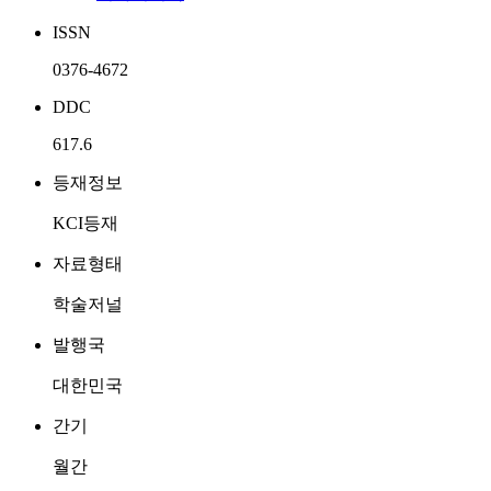
ISSN
0376-4672
DDC
617.6
등재정보
KCI등재
자료형태
학술저널
발행국
대한민국
간기
월간