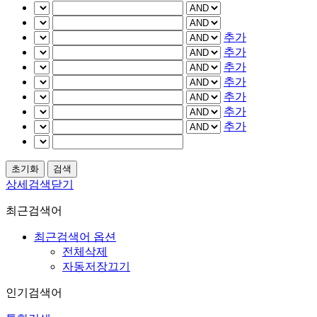
추가
추가
추가
추가
추가
추가
추가
상세검색닫기
최근검색어
최근검색어 옵션
전체삭제
자동저장끄기
인기검색어