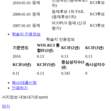
신청제한 (등재후보1
등재
KCI후보
2010-01-01
차)
등재후보 1차 FAIL
등재
KCI후보
2009-01-01
(등재후보1차)
SCOPUS 등재 (신규
등재
KCI후보
2007-01-01
평가)
학술지 인용정보
학술지 인용정보
WOS-KCI 통
기준연도
KCIF(2년)
KCIF(3년)
합IF(2년)
2016
0.13
0.13
0.13
중심성지수(3
KCIF(4년)
KCIF(5년)
즉시성지수
년)
0.11
0.13
0.345
0
복사/대출신청
인용하기
서지정보 내보내기(Export)
닫기