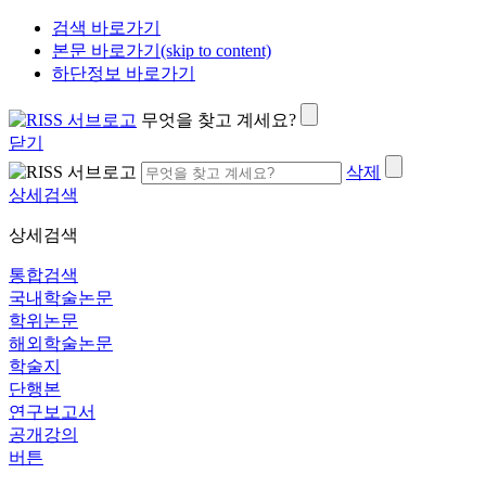
검색 바로가기
본문 바로가기(skip to content)
하단정보 바로가기
무엇을 찾고 계세요?
닫기
삭제
상세검색
상세검색
통합검색
국내학술논문
학위논문
해외학술논문
학술지
단행본
연구보고서
공개강의
버튼