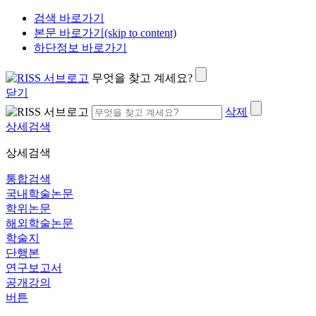
검색 바로가기
본문 바로가기(skip to content)
하단정보 바로가기
무엇을 찾고 계세요?
닫기
삭제
상세검색
상세검색
통합검색
국내학술논문
학위논문
해외학술논문
학술지
단행본
연구보고서
공개강의
버튼