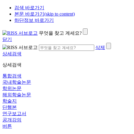
검색 바로가기
본문 바로가기(skip to content)
하단정보 바로가기
무엇을 찾고 계세요?
닫기
삭제
상세검색
상세검색
통합검색
국내학술논문
학위논문
해외학술논문
학술지
단행본
연구보고서
공개강의
버튼