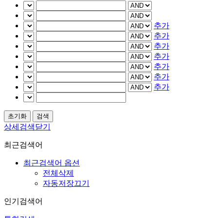
추가
추가
추가
추가
추가
추가
추가
상세검색닫기
최근검색어
최근검색어 옵션
전체삭제
자동저장끄기
인기검색어