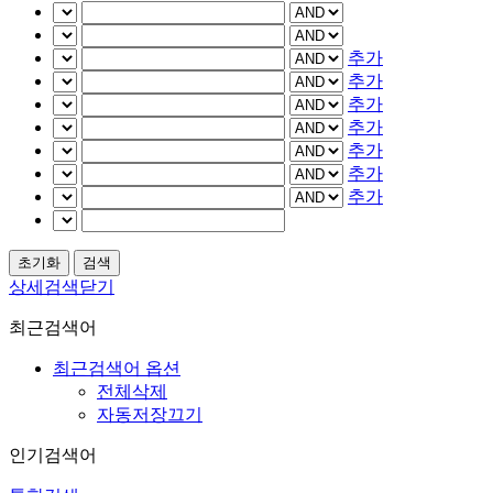
추가
추가
추가
추가
추가
추가
추가
상세검색닫기
최근검색어
최근검색어 옵션
전체삭제
자동저장끄기
인기검색어