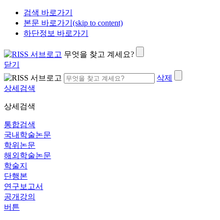
검색 바로가기
본문 바로가기(skip to content)
하단정보 바로가기
무엇을 찾고 계세요?
닫기
삭제
상세검색
상세검색
통합검색
국내학술논문
학위논문
해외학술논문
학술지
단행본
연구보고서
공개강의
버튼