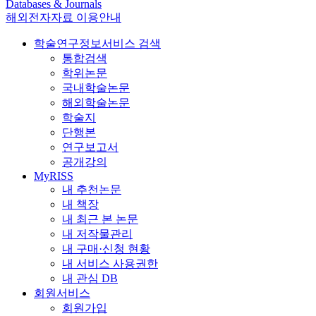
Databases & Journals
해외전자자료 이용안내
학술연구정보서비스 검색
통합검색
학위논문
국내학술논문
해외학술논문
학술지
단행본
연구보고서
공개강의
MyRISS
내 추천논문
내 책장
내 최근 본 논문
내 저작물관리
내 구매·신청 현황
내 서비스 사용권한
내 관심 DB
회원서비스
회원가입