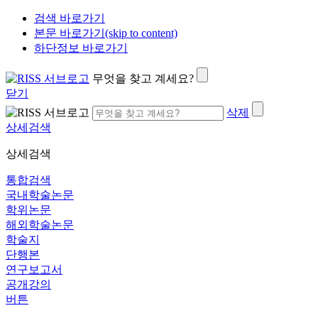
검색 바로가기
본문 바로가기(skip to content)
하단정보 바로가기
무엇을 찾고 계세요?
닫기
삭제
상세검색
상세검색
통합검색
국내학술논문
학위논문
해외학술논문
학술지
단행본
연구보고서
공개강의
버튼