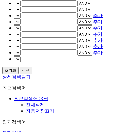
추가
추가
추가
추가
추가
추가
추가
상세검색닫기
최근검색어
최근검색어 옵션
전체삭제
자동저장끄기
인기검색어