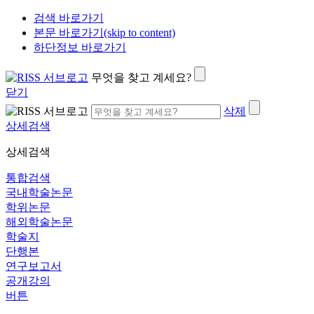
검색 바로가기
본문 바로가기(skip to content)
하단정보 바로가기
무엇을 찾고 계세요?
닫기
삭제
상세검색
상세검색
통합검색
국내학술논문
학위논문
해외학술논문
학술지
단행본
연구보고서
공개강의
버튼