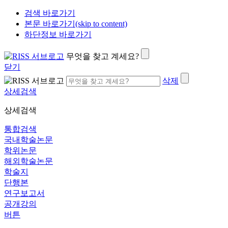
검색 바로가기
본문 바로가기(skip to content)
하단정보 바로가기
무엇을 찾고 계세요?
닫기
삭제
상세검색
상세검색
통합검색
국내학술논문
학위논문
해외학술논문
학술지
단행본
연구보고서
공개강의
버튼