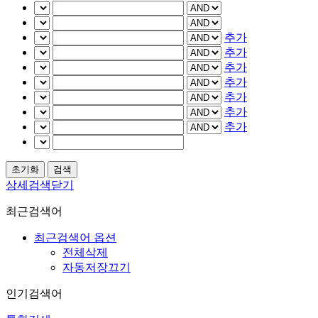
추가
추가
추가
추가
추가
추가
추가
상세검색닫기
최근검색어
최근검색어 옵션
전체삭제
자동저장끄기
인기검색어