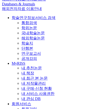
Databases & Journals
해외전자자료 이용안내
학술연구정보서비스 검색
통합검색
학위논문
국내학술논문
해외학술논문
학술지
단행본
연구보고서
공개강의
MyRISS
내 추천논문
내 책장
내 최근 본 논문
내 저작물관리
내 구매·신청 현황
내 서비스 사용권한
내 관심 DB
회원서비스
회원가입