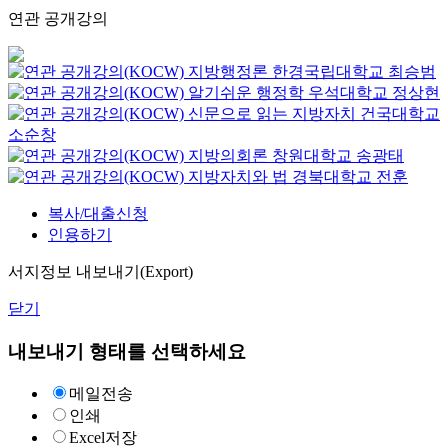
연관 공개강의
지방행정론
한경국립대학교
최승범
알기쉬운 행정학
우석대학교
정상현
신문으로 읽는 지방자치
건국대학교
소순창
지방의회론
창원대학교
송광태
지방자치와 법
경북대학교
전훈
복사/대출신청
인용하기
서지정보 내보내기(Export)
닫기
내보내기 형태를 선택하세요
메일전송
인쇄
Excel저장