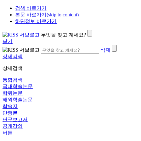
검색 바로가기
본문 바로가기(skip to content)
하단정보 바로가기
무엇을 찾고 계세요?
닫기
삭제
상세검색
상세검색
통합검색
국내학술논문
학위논문
해외학술논문
학술지
단행본
연구보고서
공개강의
버튼