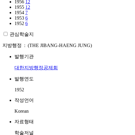
1956
12
1955
12
1954
7
1953
6
1952
6
관심학술지
지방행정 : (THE JIBANG-HAENG JUNG)
발행기관
대한지방행정공제회
발행연도
1952
작성언어
Korean
자료형태
학술저널