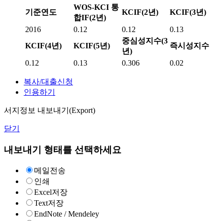
WOS-KCI 통
기준연도
KCIF(2년)
KCIF(3년)
합IF(2년)
2016
0.12
0.12
0.13
중심성지수(3
KCIF(4년)
KCIF(5년)
즉시성지수
년)
0.12
0.13
0.306
0.02
복사/대출신청
인용하기
서지정보 내보내기(Export)
닫기
내보내기 형태를 선택하세요
메일전송
인쇄
Excel저장
Text저장
EndNote / Mendeley