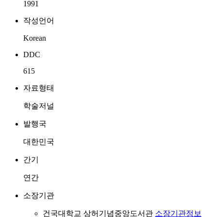
1991
작성언어
Korean
DDC
615
자료형태
학술저널
발행국
대한민국
간기
연간
소장기관
건국대학교 상허기념중앙도서관
소장기관정보