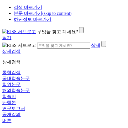
검색 바로가기
본문 바로가기(skip to content)
하단정보 바로가기
무엇을 찾고 계세요?
닫기
삭제
상세검색
상세검색
통합검색
국내학술논문
학위논문
해외학술논문
학술지
단행본
연구보고서
공개강의
버튼