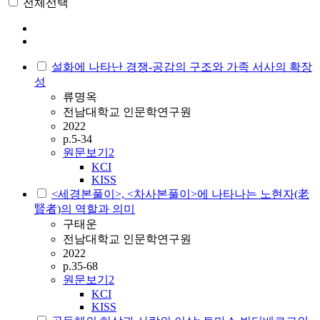
전체선택
설화에 나타난 경쟁-공감의 구조와 가족 서사의 확장
성
류명옥
전남대학교 인문학연구원
2022
p.5-34
원문보기
2
KCI
KISS
<세경본풀이>, <차사본풀이>에 나타나는 노현자(老
賢者)의 역할과 의미
구태운
전남대학교 인문학연구원
2022
p.35-68
원문보기
2
KCI
KISS