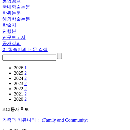
통합검색
국내학술논문
학위논문
해외학술논문
학술지
단행본
연구보고서
공개강의
이 학술지의 논문 검색
2026
1
2025
2
2024
2
2023
2
2022
2
2021
2
2020
2
KCI등재후보
가족과 커뮤니티 : (Family and Community)