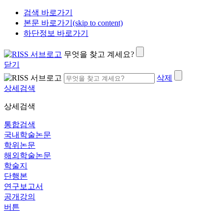
검색 바로가기
본문 바로가기(skip to content)
하단정보 바로가기
무엇을 찾고 계세요?
닫기
삭제
상세검색
상세검색
통합검색
국내학술논문
학위논문
해외학술논문
학술지
단행본
연구보고서
공개강의
버튼