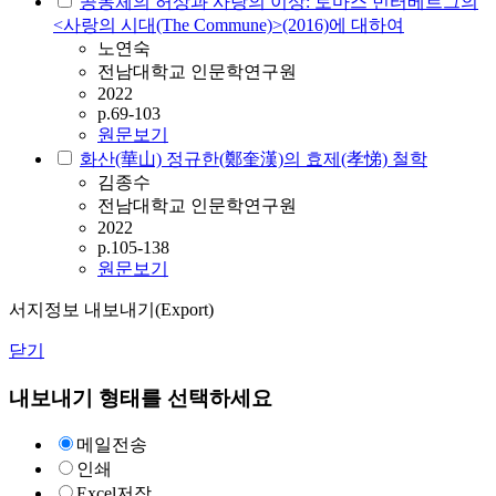
공동체의 허상과 사랑의 이상: 토마스 빈터베르그의
<사랑의 시대(The Commune)>(2016)에 대하여
노연숙
전남대학교 인문학연구원
2022
p.69-103
원문보기
화산(華山) 정규한(鄭奎漢)의 효제(孝悌) 철학
김종수
전남대학교 인문학연구원
2022
p.105-138
원문보기
서지정보 내보내기(Export)
닫기
내보내기 형태를 선택하세요
메일전송
인쇄
Excel저장