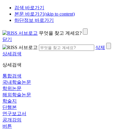
검색 바로가기
본문 바로가기(skip to content)
하단정보 바로가기
무엇을 찾고 계세요?
닫기
삭제
상세검색
상세검색
통합검색
국내학술논문
학위논문
해외학술논문
학술지
단행본
연구보고서
공개강의
버튼