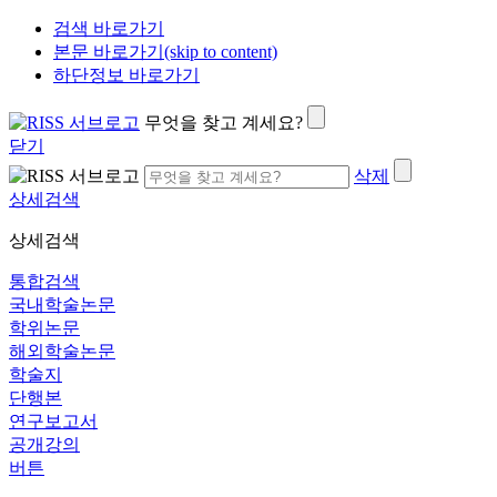
검색 바로가기
본문 바로가기(skip to content)
하단정보 바로가기
무엇을 찾고 계세요?
닫기
삭제
상세검색
상세검색
통합검색
국내학술논문
학위논문
해외학술논문
학술지
단행본
연구보고서
공개강의
버튼