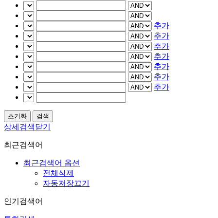
추가
추가
추가
추가
추가
추가
추가
상세검색닫기
최근검색어
최근검색어 옵션
전체삭제
자동저장끄기
인기검색어