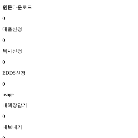
원문다운로드
0
대출신청
0
복사신청
0
EDDS신청
0
usage
내책장담기
0
내보내기