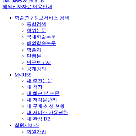
Databases & Journals
해외전자자료 이용안내
학술연구정보서비스 검색
통합검색
학위논문
국내학술논문
해외학술논문
학술지
단행본
연구보고서
공개강의
MyRISS
내 추천논문
내 책장
내 최근 본 논문
내 저작물관리
내 구매·신청 현황
내 서비스 사용권한
내 관심 DB
회원서비스
회원가입