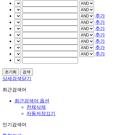
추가
추가
추가
추가
추가
추가
추가
상세검색닫기
최근검색어
최근검색어 옵션
전체삭제
자동저장끄기
인기검색어