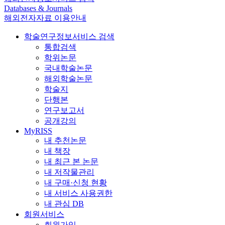
Databases & Journals
해외전자자료 이용안내
학술연구정보서비스 검색
통합검색
학위논문
국내학술논문
해외학술논문
학술지
단행본
연구보고서
공개강의
MyRISS
내 추천논문
내 책장
내 최근 본 논문
내 저작물관리
내 구매·신청 현황
내 서비스 사용권한
내 관심 DB
회원서비스
회원가입