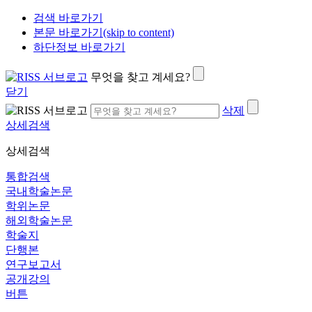
검색 바로가기
본문 바로가기(skip to content)
하단정보 바로가기
무엇을 찾고 계세요?
닫기
삭제
상세검색
상세검색
통합검색
국내학술논문
학위논문
해외학술논문
학술지
단행본
연구보고서
공개강의
버튼