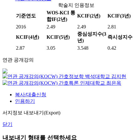
학술지 인용정보
WOS-KCI 통
기준연도
KCIF(2년)
KCIF(3년)
합IF(2년)
2016
2.49
2.49
2.81
중심성지수(3
KCIF(4년)
KCIF(5년)
즉시성지수
년)
2.87
3.05
3.548
0.42
연관 공개강의
간호정보학
백석대학교
김지현
간호특론
인제대학교
최은옥
복사/대출신청
인용하기
서지정보 내보내기(Export)
닫기
내보내기 형태를 선택하세요