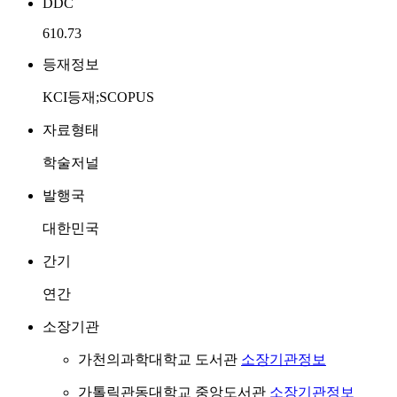
DDC
610.73
등재정보
KCI등재;SCOPUS
자료형태
학술저널
발행국
대한민국
간기
연간
소장기관
가천의과학대학교 도서관
소장기관정보
가톨릭관동대학교 중앙도서관
소장기관정보