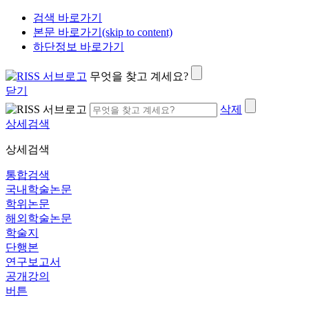
검색 바로가기
본문 바로가기(skip to content)
하단정보 바로가기
무엇을 찾고 계세요?
닫기
삭제
상세검색
상세검색
통합검색
국내학술논문
학위논문
해외학술논문
학술지
단행본
연구보고서
공개강의
버튼