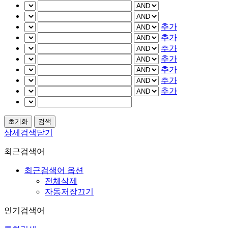
추가
추가
추가
추가
추가
추가
추가
상세검색닫기
최근검색어
최근검색어 옵션
전체삭제
자동저장끄기
인기검색어