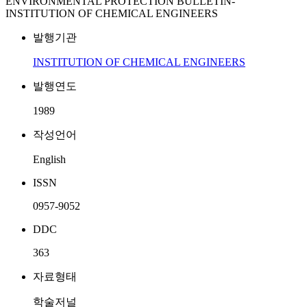
ENVIRONMENTAL PROTECTION BULLETIN-
INSTITUTION OF CHEMICAL ENGINEERS
발행기관
INSTITUTION OF CHEMICAL ENGINEERS
발행연도
1989
작성언어
English
ISSN
0957-9052
DDC
363
자료형태
학술저널