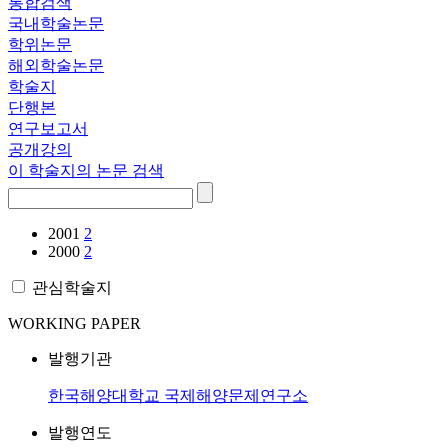
통합검색
국내학술논문
학위논문
해외학술논문
학술지
단행본
연구보고서
공개강의
이 학술지의 논문 검색
2001
2
2000
2
관심학술지
WORKING PAPER
발행기관
한국해양대학교 국제해양문제연구소
발행연도