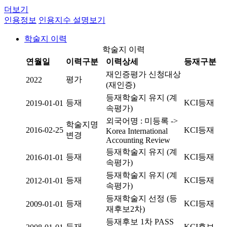
더보기
인용정보
인용지수 설명보기
학술지 이력
학술지 이력
연월일
이력구분
이력상세
등재구분
재인증평가 신청대상
평가
2022
(재인증)
등재학술지 유지 (계
등재
KCI등재
2019-01-01
속평가)
외국어명 : 미등록 ->
학술지명
2016-02-25
KCI등재
Korea International
변경
Accounting Review
등재학술지 유지 (계
등재
KCI등재
2016-01-01
속평가)
등재학술지 유지 (계
등재
KCI등재
2012-01-01
속평가)
등재학술지 선정 (등
등재
KCI등재
2009-01-01
재후보2차)
등재후보 1차 PASS
등재
KCI후보