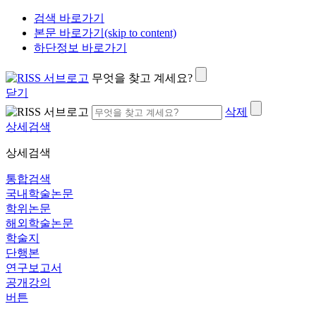
검색 바로가기
본문 바로가기(skip to content)
하단정보 바로가기
무엇을 찾고 계세요?
닫기
삭제
상세검색
상세검색
통합검색
국내학술논문
학위논문
해외학술논문
학술지
단행본
연구보고서
공개강의
버튼