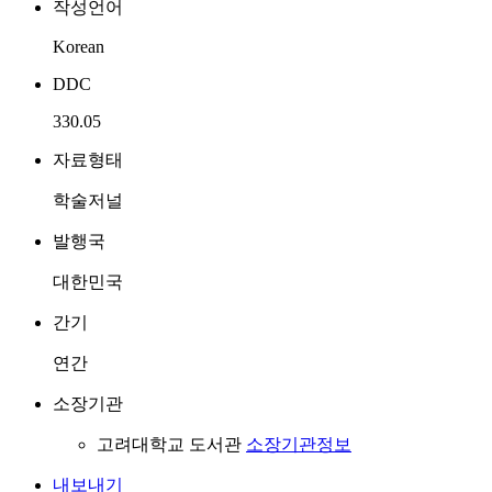
작성언어
Korean
DDC
330.05
자료형태
학술저널
발행국
대한민국
간기
연간
소장기관
고려대학교 도서관
소장기관정보
내보내기