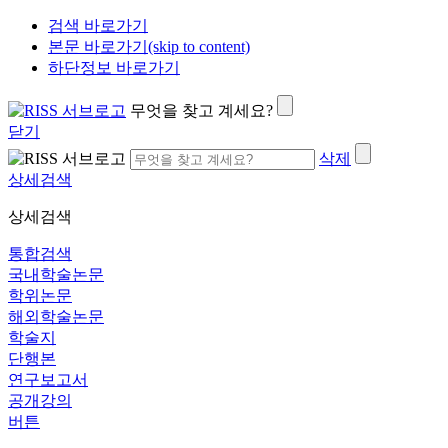
검색 바로가기
본문 바로가기(skip to content)
하단정보 바로가기
무엇을 찾고 계세요?
닫기
삭제
상세검색
상세검색
통합검색
국내학술논문
학위논문
해외학술논문
학술지
단행본
연구보고서
공개강의
버튼