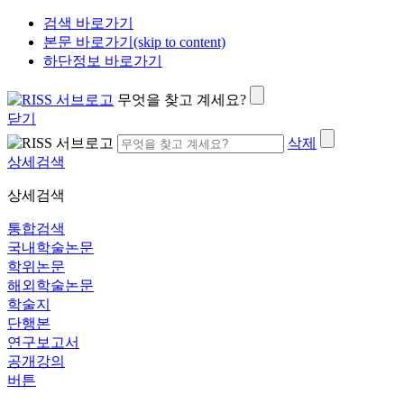
검색 바로가기
본문 바로가기(skip to content)
하단정보 바로가기
무엇을 찾고 계세요?
닫기
삭제
상세검색
상세검색
통합검색
국내학술논문
학위논문
해외학술논문
학술지
단행본
연구보고서
공개강의
버튼