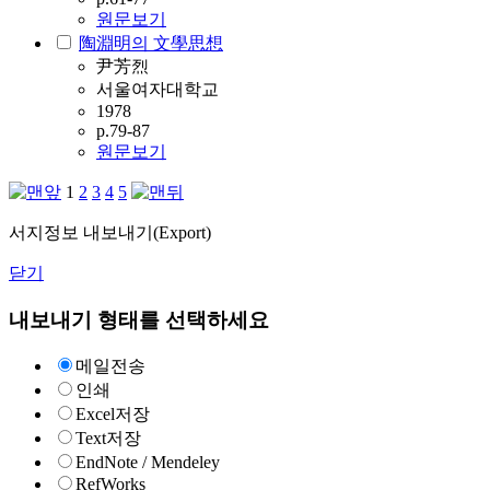
원문보기
陶淵明의 文學思想
尹芳烈
서울여자대학교
1978
p.79-87
원문보기
1
2
3
4
5
서지정보 내보내기(Export)
닫기
내보내기 형태를 선택하세요
메일전송
인쇄
Excel저장
Text저장
EndNote / Mendeley
RefWorks