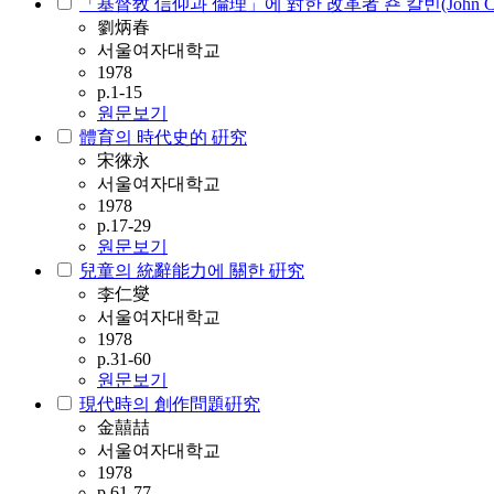
「基督敎 信仰과 倫理」에 對한 改革者 죤 칼빈(John Ca
劉炳春
서울여자대학교
1978
p.1-15
원문보기
體育의 時代史的 硏究
宋徠永
서울여자대학교
1978
p.17-29
원문보기
兒童의 統辭能力에 關한 硏究
李仁燮
서울여자대학교
1978
p.31-60
원문보기
現代時의 創作問題硏究
金囍喆
서울여자대학교
1978
p.61-77