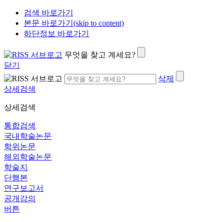
검색 바로가기
본문 바로가기(skip to content)
하단정보 바로가기
무엇을 찾고 계세요?
닫기
삭제
상세검색
상세검색
통합검색
국내학술논문
학위논문
해외학술논문
학술지
단행본
연구보고서
공개강의
버튼