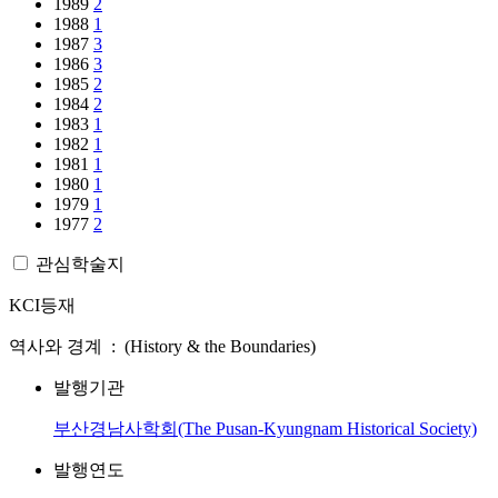
1989
2
1988
1
1987
3
1986
3
1985
2
1984
2
1983
1
1982
1
1981
1
1980
1
1979
1
1977
2
관심학술지
KCI등재
역사와 경계 : (History & the Boundaries)
발행기관
부산경남사학회(The Pusan-Kyungnam Historical Society)
발행연도