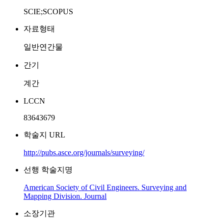
SCIE;SCOPUS
자료형태
일반연간물
간기
계간
LCCN
83643679
학술지 URL
http://pubs.asce.org/journals/surveying/
선행 학술지명
American Society of Civil Engineers. Surveying and
Mapping Division. Journal
소장기관