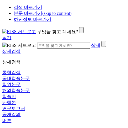
검색 바로가기
본문 바로가기(skip to content)
하단정보 바로가기
무엇을 찾고 계세요?
닫기
삭제
상세검색
상세검색
통합검색
국내학술논문
학위논문
해외학술논문
학술지
단행본
연구보고서
공개강의
버튼