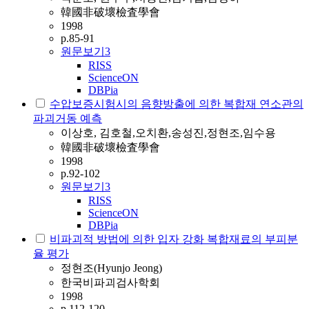
韓國非破壞檢査學會
1998
p.85-91
원문보기
3
RISS
ScienceON
DBPia
수압보증시험시의 음향방출에 의한 복합재 연소관의
파괴거동 예측
이상호, 김호철,오치환,송성진,정현조,임수용
韓國非破壞檢査學會
1998
p.92-102
원문보기
3
RISS
ScienceON
DBPia
비파괴적 방법에 의한 입자 강화 복합재료의 부피분
율 평가
정현조(Hyunjo Jeong)
한국비파괴검사학회
1998
p.112-120