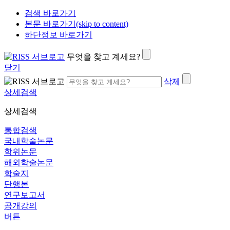
검색 바로가기
본문 바로가기(skip to content)
하단정보 바로가기
무엇을 찾고 계세요?
닫기
삭제
상세검색
상세검색
통합검색
국내학술논문
학위논문
해외학술논문
학술지
단행본
연구보고서
공개강의
버튼