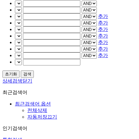
추가
추가
추가
추가
추가
추가
추가
상세검색닫기
최근검색어
최근검색어 옵션
전체삭제
자동저장끄기
인기검색어