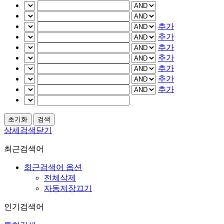
추가
추가
추가
추가
추가
추가
추가
상세검색닫기
최근검색어
최근검색어 옵션
전체삭제
자동저장끄기
인기검색어