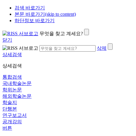
검색 바로가기
본문 바로가기(skip to content)
하단정보 바로가기
무엇을 찾고 계세요?
닫기
삭제
상세검색
상세검색
통합검색
국내학술논문
학위논문
해외학술논문
학술지
단행본
연구보고서
공개강의
버튼