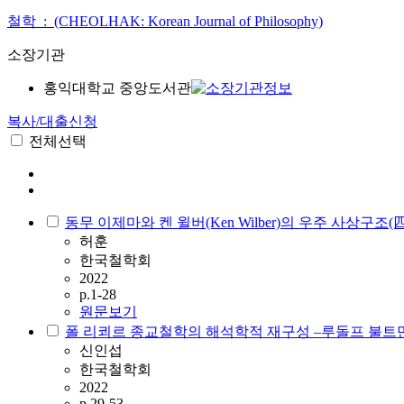
철학 : (CHEOLHAK: Korean Journal of Philosophy)
소장기관
홍익대학교 중앙도서관
복사/대출신청
전체선택
동무 이제마와 켄 윌버(Ken Wilber)의 우주 사상구조
허훈
한국철학회
2022
p.1-28
원문보기
폴 리쾨르 종교철학의 해석학적 재구성 ‒루돌프 불트
신인섭
한국철학회
2022
p.29-53