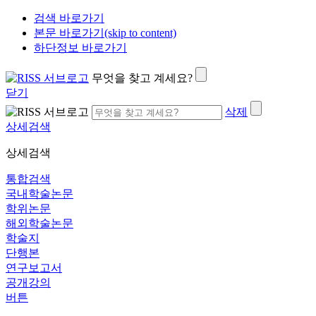
검색 바로가기
본문 바로가기(skip to content)
하단정보 바로가기
무엇을 찾고 계세요?
닫기
삭제
상세검색
상세검색
통합검색
국내학술논문
학위논문
해외학술논문
학술지
단행본
연구보고서
공개강의
버튼