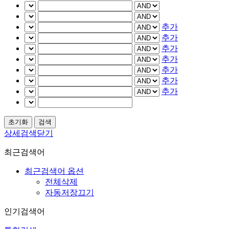
추가
추가
추가
추가
추가
추가
추가
상세검색닫기
최근검색어
최근검색어 옵션
전체삭제
자동저장끄기
인기검색어