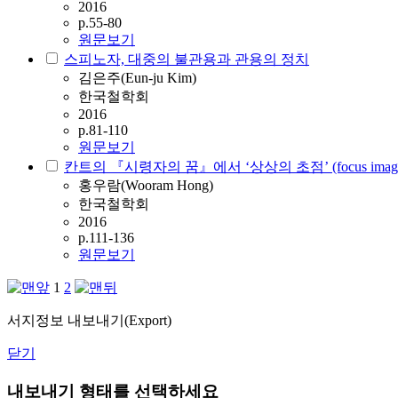
2016
p.55-80
원문보기
스피노자, 대중의 불관용과 관용의 정치
김은주(Eun-ju Kim)
한국철학회
2016
p.81-110
원문보기
칸트의 『시령자의 꿈』에서 ‘상상의 초점’ (focus imagina
홍우람(Wooram Hong)
한국철학회
2016
p.111-136
원문보기
1
2
서지정보 내보내기(Export)
닫기
내보내기 형태를 선택하세요