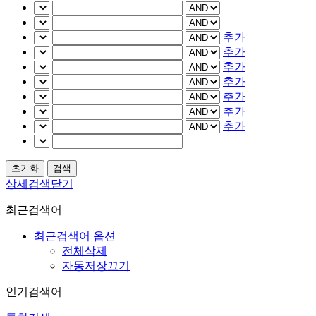
추가
추가
추가
추가
추가
추가
추가
상세검색닫기
최근검색어
최근검색어 옵션
전체삭제
자동저장끄기
인기검색어