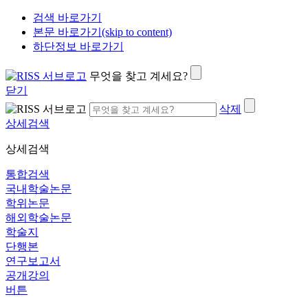
검색 바로가기
본문 바로가기(skip to content)
하단정보 바로가기
무엇을 찾고 계세요?
닫기
삭제
상세검색
상세검색
통합검색
국내학술논문
학위논문
해외학술논문
학술지
단행본
연구보고서
공개강의
버튼