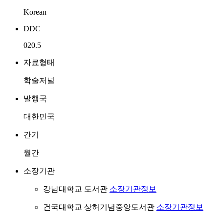
Korean
DDC
020.5
자료형태
학술저널
발행국
대한민국
간기
월간
소장기관
강남대학교 도서관
소장기관정보
건국대학교 상허기념중앙도서관
소장기관정보