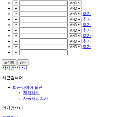
추가
추가
추가
추가
추가
추가
추가
상세검색닫기
최근검색어
최근검색어 옵션
전체삭제
자동저장끄기
인기검색어