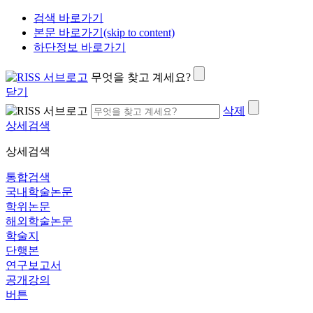
검색 바로가기
본문 바로가기(skip to content)
하단정보 바로가기
무엇을 찾고 계세요?
닫기
삭제
상세검색
상세검색
통합검색
국내학술논문
학위논문
해외학술논문
학술지
단행본
연구보고서
공개강의
버튼