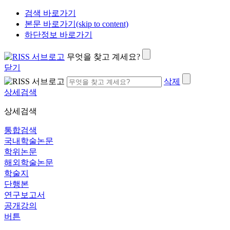
검색 바로가기
본문 바로가기(skip to content)
하단정보 바로가기
무엇을 찾고 계세요?
닫기
삭제
상세검색
상세검색
통합검색
국내학술논문
학위논문
해외학술논문
학술지
단행본
연구보고서
공개강의
버튼