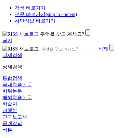
검색 바로가기
본문 바로가기(skip to content)
하단정보 바로가기
무엇을 찾고 계세요?
닫기
삭제
상세검색
상세검색
통합검색
국내학술논문
학위논문
해외학술논문
학술지
단행본
연구보고서
공개강의
버튼