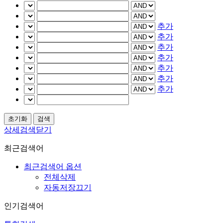
추가
추가
추가
추가
추가
추가
추가
상세검색닫기
최근검색어
최근검색어 옵션
전체삭제
자동저장끄기
인기검색어