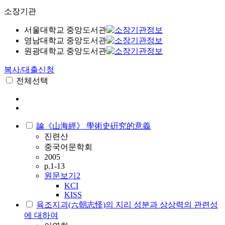
소장기관
서울대학교 중앙도서관
영남대학교 중앙도서관
원광대학교 중앙도서관
복사/대출신청
전체선택
論《山海經》 學術史硏究的意義
진련산
중국어문학회
2005
p.1-13
원문보기
2
KCI
KISS
육조지괴(六朝志怪)의 지리 성분과 상상력의 관련성
에 대하여