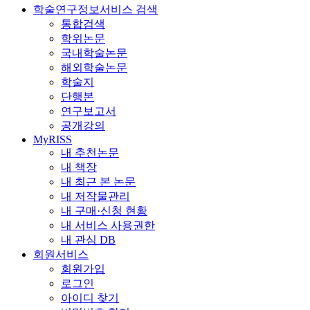
학술연구정보서비스 검색
통합검색
학위논문
국내학술논문
해외학술논문
학술지
단행본
연구보고서
공개강의
MyRISS
내 추천논문
내 책장
내 최근 본 논문
내 저작물관리
내 구매·신청 현황
내 서비스 사용권한
내 관심 DB
회원서비스
회원가입
로그인
아이디 찾기