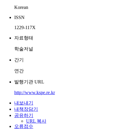
Korean
ISSN
1229-117X
자료형태
학술저널
간기
연간
발행기관 URL
http://www.kspe.re.kr
내보내기
내책장담기
공유하기
URL 복사
오류접수