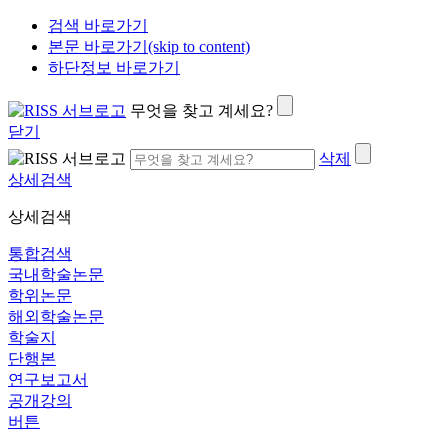
검색 바로가기
본문 바로가기(skip to content)
하단정보 바로가기
무엇을 찾고 계세요?
닫기
삭제
상세검색
상세검색
통합검색
국내학술논문
학위논문
해외학술논문
학술지
단행본
연구보고서
공개강의
버튼