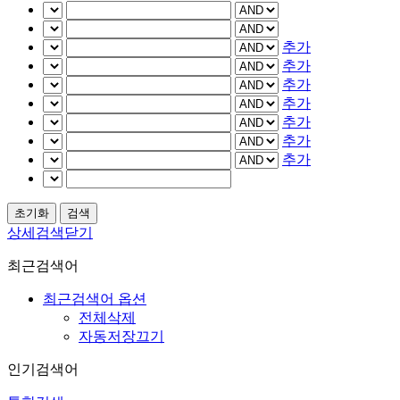
추가
추가
추가
추가
추가
추가
추가
상세검색닫기
최근검색어
최근검색어 옵션
전체삭제
자동저장끄기
인기검색어