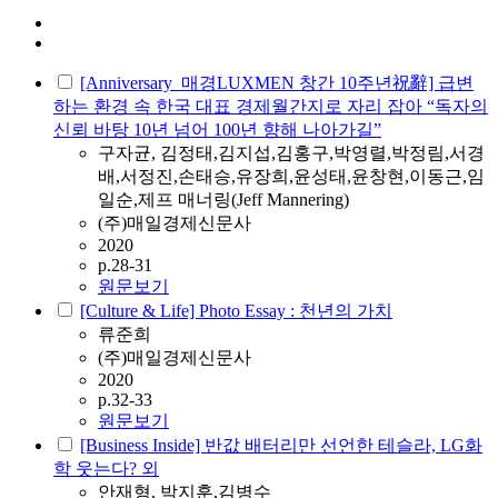
[Anniversary_매경LUXMEN 창간 10주년祝辭] 급변
하는 환경 속 한국 대표 경제월간지로 자리 잡아 “독자의
신뢰 바탕 10년 넘어 100년 향해 나아가길”
구자균, 김정태,김지섭,김홍구,박영렬,박정림,서경
배,서정진,손태승,유장희,윤성태,윤창현,이동근,임
일순,제프 매너링(Jeff Mannering)
(주)매일경제신문사
2020
p.28-31
원문보기
[Culture & Life] Photo Essay : 천년의 가치
류준희
(주)매일경제신문사
2020
p.32-33
원문보기
[Business Inside] 반값 배터리만 선언한 테슬라, LG화
학 웃는다? 외
안재형, 박지훈,김병수