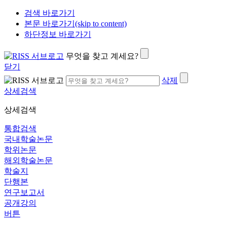
검색 바로가기
본문 바로가기(skip to content)
하단정보 바로가기
무엇을 찾고 계세요?
닫기
삭제
상세검색
상세검색
통합검색
국내학술논문
학위논문
해외학술논문
학술지
단행본
연구보고서
공개강의
버튼