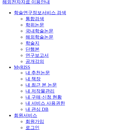
해외전자자료 이용안내
학술연구정보서비스 검색
통합검색
학위논문
국내학술논문
해외학술논문
학술지
단행본
연구보고서
공개강의
MyRISS
내 추천논문
내 책장
내 최근 본 논문
내 저작물관리
내 구매·신청 현황
내 서비스 사용권한
내 관심 DB
회원서비스
회원가입
로그인