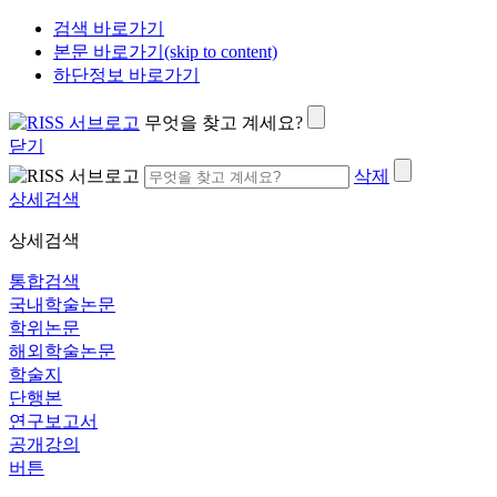
검색 바로가기
본문 바로가기(skip to content)
하단정보 바로가기
무엇을 찾고 계세요?
닫기
삭제
상세검색
상세검색
통합검색
국내학술논문
학위논문
해외학술논문
학술지
단행본
연구보고서
공개강의
버튼