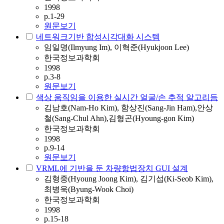
1998
p.1-29
원문보기
네트워크기반 합성시각대화 시스템
임일명(Ilmyung Im), 이혁준(Hyukjoon Lee)
한국정보과학회
1998
p.3-8
원문보기
색상 움직임을 이용한 실시간 얼굴/손 추적 알고리듬
김남호(Nam-Ho Kim), 함상진(Sang-Jin Ham),안상
철(Sang-Chul Ahn),김형곤(Hyoung-gon Kim)
한국정보과학회
1998
p.9-14
원문보기
VRML에 기반을 둔 차량항법장치 GUI 설계
김형중(Hyoung Joong Kim), 김기섭(Ki-Seob Kim),
최병욱(Byung-Wook Choi)
한국정보과학회
1998
p.15-18