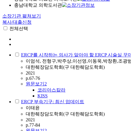
충남대학교 의학도서관
소장기관 펼쳐보기
복사/대출신청
전체선택
ERCP를 시작하는 의사가 알아야 할 ERCP 시술실 꾸
이엄석, 전형구,박주상,이선영,이동욱,박창환,조
대한췌장담도학회(구 대한췌담도학회)
2021
p.67-76
원문보기
2
코리아스칼라
KISS
ERCP 부속기구: 최신 업데이트
이태윤
대한췌장담도학회(구 대한췌담도학회)
2021
p.77-84
원문보기
2