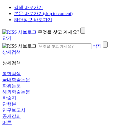
검색 바로가기
본문 바로가기(skip to content)
하단정보 바로가기
무엇을 찾고 계세요?
닫기
삭제
상세검색
상세검색
통합검색
국내학술논문
학위논문
해외학술논문
학술지
단행본
연구보고서
공개강의
버튼