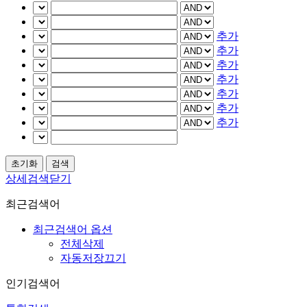
추가
추가
추가
추가
추가
추가
추가
상세검색닫기
최근검색어
최근검색어 옵션
전체삭제
자동저장끄기
인기검색어