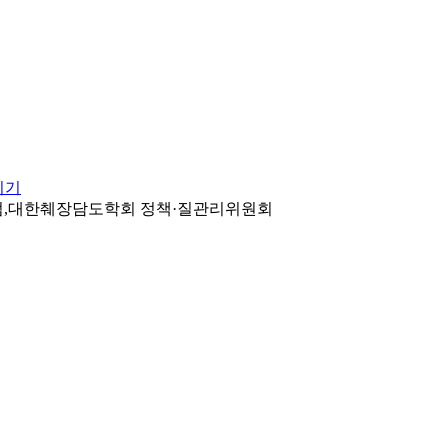
미기
광범,대한췌장담도학회 정책·질관리위원회