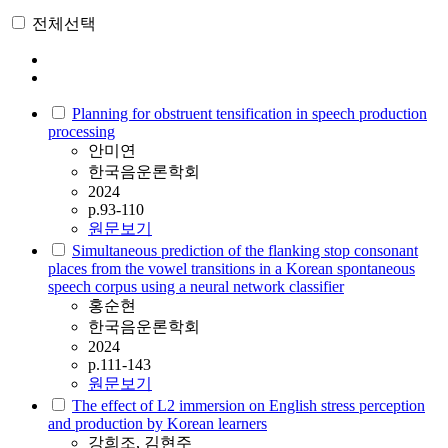
전체선택
Planning for obstruent tensification in speech production
processing
안미연
한국음운론학회
2024
p.93-110
원문보기
Simultaneous prediction of the flanking stop consonant
places from the vowel transitions in a Korean spontaneous
speech corpus using a neural network classifier
홍순현
한국음운론학회
2024
p.111-143
원문보기
The effect of L2 immersion on English stress perception
and production by Korean learners
강희조, 김현주