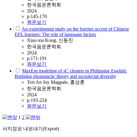
한국음운론학회
2024
p.145-170
원문보기
An experimental study on the foreign accent of Chinese
EFL learners: The role of language factors
Xiao-xia Kong, 신동진
한국음운론학회
2024
p.171-191
원문보기
MaxEnt modeling of sC clusters in Philippine English:
Bridging phonotactic theory and sociolectal diversity
Teri An Joy Magpale, 홍성훈
한국음운론학회
2024
p.193-224
원문보기
1
2
서지정보 내보내기(Export)