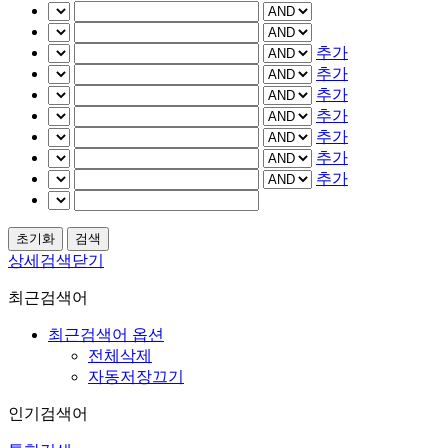
추가
추가
추가
추가
추가
추가
추가
상세검색닫기
최근검색어
최근검색어 옵션
전체삭제
자동저장끄기
인기검색어