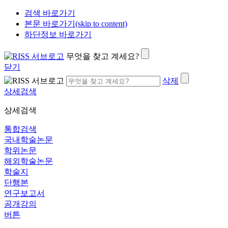
검색 바로가기
본문 바로가기(skip to content)
하단정보 바로가기
무엇을 찾고 계세요?
닫기
삭제
상세검색
상세검색
통합검색
국내학술논문
학위논문
해외학술논문
학술지
단행본
연구보고서
공개강의
버튼